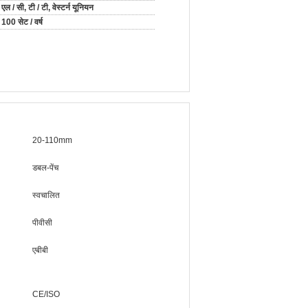
एल / सी, टी / टी, वेस्टर्न यूनियन
100 सेट / वर्ष
20-110mm
डबल-पेंच
स्वचालित
पीवीसी
एबीबी
CE/ISO