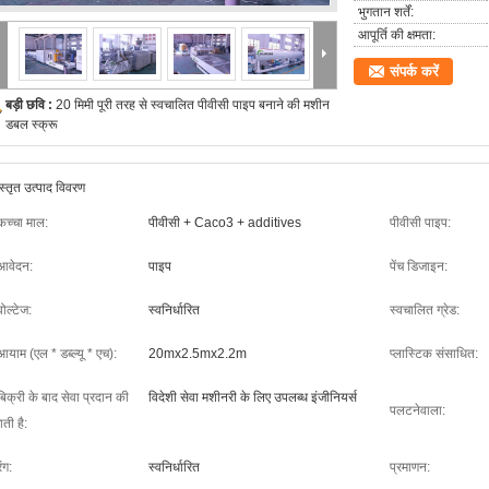
भुगतान शर्तें:
आपूर्ति की क्षमता:
संपर्क करें
बड़ी छवि :
20 मिमी पूरी तरह से स्वचालित पीवीसी पाइप बनाने की मशीन
डबल स्क्रू
स्तृत उत्पाद विवरण
कच्चा माल:
पीवीसी + Caco3 + additives
पीवीसी पाइप:
आवेदन:
पाइप
पेंच डिजाइन:
वोल्टेज:
स्वनिर्धारित
स्वचालित ग्रेड:
आयाम (एल * डब्ल्यू * एच):
20mx2.5mx2.2m
प्लास्टिक संसाधित:
बिक्री के बाद सेवा प्रदान की
विदेशी सेवा मशीनरी के लिए उपलब्ध इंजीनियर्स
पलटनेवाला:
ाती है:
रंग:
स्वनिर्धारित
प्रमाणन: