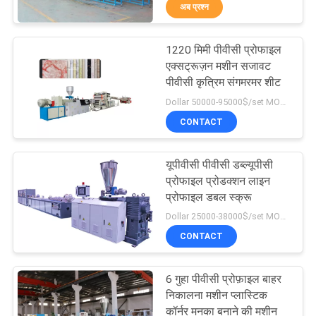
अब प्रश्न
गुणवत्ता
नियंत्रण
1220 मिमी पीवीसी प्रोफाइल
14
एक्सट्रूज़न मशीन सजावट
संपर्क
पीवीसी कृत्रिम संगमरमर शीट
पीवीसी पाइप बाहर
Dollar 50000-95000$/set MOQ:एक सेट
करें
निकालना मशीन
CONTACT
एक
यूपीवीसी पीवीसी डब्ल्यूपीसी
उद्धरण
प्रोफाइल प्रोडक्शन लाइन
प्रोफाइल डबल स्क्रू
का
5
Dollar 25000-38000$/set MOQ:एक सेट
अनुरोध
प्लास्टिक वॉशिंग
CONTACT
करें
रीसाइक्लिंग मशीन
6 गुहा पीवीसी प्रोफ़ाइल बाहर
निकालना मशीन प्लास्टिक
साइटमैप
कॉर्नर मनका बनाने की मशीन