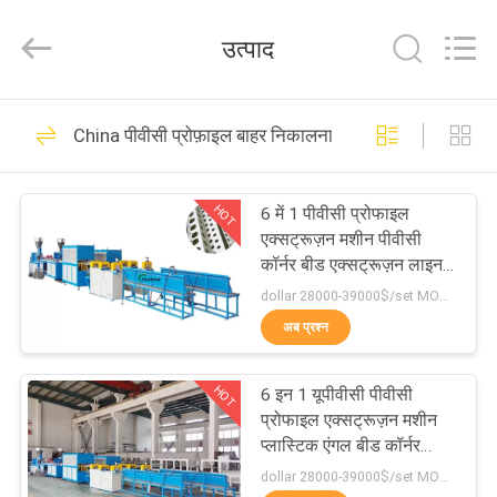
2025
Zhangjiagang
Plastar
उत्पाद
Machinery
Co.,
Ltd..
All
घर
Rights
44
Reserved.
China पीवीसी प्रोफ़ाइल बाहर निकालना मशीन
3 डी प्रिंटर फिलामेंट
उत्पादों
एक्सट्रूडर मशीन
HOT
6 में 1 पीवीसी प्रोफाइल
एक्सट्रूज़न मशीन पीवीसी
हमारे
कॉर्नर बीड एक्सट्रूज़न लाइन
पंचिंग होल्स के साथ
बारे
dollar 28000-39000$/set MOQ:एक सेट
अब प्रश्न
में
26
पीवीसी प्रोफ़ाइल बाहर
HOT
6 इन 1 यूपीवीसी पीवीसी
कारखाना
प्रोफाइल एक्सट्रूज़न मशीन
निकालना मशीन
भ्रमण
प्लास्टिक एंगल बीड कॉर्नर
प्रोफाइल:
dollar 28000-39000$/set MOQ:एक सेट