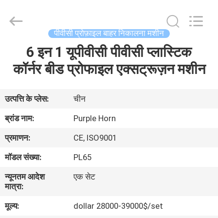
Hefei
Purple
Horn
E-
Commerce
पीवीसी प्रोफ़ाइल बाहर निकालना मशीन
Co.,
Ltd..
6 इन 1 यूपीवीसी पीवीसी प्लास्टिक
घर
All
Rights
Reserved.
कॉर्नर बीड प्रोफाइल एक्सट्रूज़न मशीन
उत्पादों
उत्पत्ति के प्लेस:
चीन
हमारे
ब्रांड नाम:
Purple Horn
बारे
प्रमाणन:
CE, ISO9001
में
मॉडल संख्या:
PL65
न्यूनतम आदेश
एक सेट
कारखाना
मात्रा:
भ्रमण
मूल्य:
dollar 28000-39000$/set