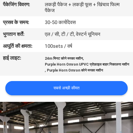
पैकेजिंग विवरण:
लकड़ी पैकेज + लकड़ी फूस + खिंचाव फिल्म
गुणवत्ता
पैकेज
नियंत्रण
प्रसव के समय:
30-50 कार्यदिवस
भुगतान शर्तें:
एल / सी, टी / टी, वेस्टर्न यूनियन
संपर्क
करें
आपूर्ति की क्षमता:
100sets / वर्ष
हाई लाइट:
,
24m मिनट कोने मनका मशीन
एक
Purple Horn Omron UPVC प्रोफ़ाइल बाहर निकालना मशीन
,
Purple Horn Omron कोने मनका मशीन
उद्धरण
का
सबसे अच्छी कीमत
अनुरोध
करें
साइटमैप