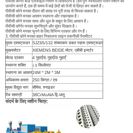
पीवीसी कॉर्नर बीड प्रोफाइल निर्माण में लोकप्रिय है।हम पूर्ण स्वचालित पंचिंग मशीन का
उपयोग करते हैं, एक ही समय में कई छेदों को तेजी से छिद्र कर सकते हैं।
पीवीसी कोने मनका दीवार की सतह पर पूरी तरह से चिपक सकता है।
पीवीसी कोने मनका आसान स्थापना और रखरखाव है।
पीवीसी कोने मनका साफ और धूल के सबूत के लिए आसान है।
पीवीसी कॉर्नर मनका सुरुचिपूर्ण और सुंदर दिखता है।
पीवीसी कोने मनका चुनने के लिए विभिन्न प्रकार और रंग हैं।
3. पीवीसी कोने मनका बाहर निकालना लाइन तकनीकी पैरामीटर:
मुख्य एक्सट्रूडर
SJZ65/132 शंक्वाकार डबल स्क्रू एक्सट्रूडर
मुखयमोटर
XIEMENS BEIDE मोटर, एबीबी इन्वर्टर
मोल्ड प्रकार
4 गुहाएँ/6 गुहाएँ/8 गुहाएँ
स्थापना शक्ति
८३ किलोवाट
स्थापना का आकार
24M * 2M * 3M
अधिकतम क्षमता
250 किग्रा / एच
मुख्य विद्युत भाग
सीमेंस, श्नाइडर
पेंच सामग्री
38CrMoAlA द्वि-धातु
संदर्भ के लिए मशीन चित्र: