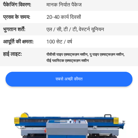
पैकेजिंग विवरण:
मानक निर्यात पैकेज
गुणवत्ता
नियंत्रण
प्रसव के समय:
20-40 कार्य दिवसों
भुगतान शर्तें:
एल / सी, टी / टी, वेस्टर्न यूनियन
संपर्क
आपूर्ति की क्षमता:
100 सेट / वर्ष
करें
हाई लाइट:
,
,
पीवीसी पाइप एक्सट्रूज़न मशीन
पु पाइप एक्सट्रूज़न मशीन
पीई प्लास्टिक एक्सट्रूज़न मशीन
एक
उद्धरण
सबसे अच्छी कीमत
का
अनुरोध
करें
साइटमैप