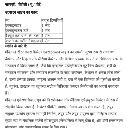
सामग्री: पीवीसी / पु / पीई
उत्पादन लाइन का गठन:
मद
मात्रा
टिप्पणियों
एक्सट्रूडर
1 सेट
एक्सट्रूज़न डाई
1 सेट
वैक्यूम ठंडा पानी की टंकी
1 सेट
काटने की मशीन / वाइन्डर
1 सेट
मशीन के बारे में:
मेडिकल सेंटर वेनस कैथेटर एक्सट्रूज़न लाइन का उपयोग मुख्य रूप से साधारण
कैथेटर और स्प्रिंग एनेस्थेसिया कैथेटर और विभिन्न प्रकार के सटीक चिकित्सा स्तर के
उत्पादन में किया जाता है, जैसे कि प्रबलित एंडोट्रैचियल इंटुबैषेण कैथेटर, श्री के
उत्पादन उपकरण और उत्पादन तकनीक के साथ संयोजन, कैथेटर में अच्छा लोच होता
है, उच्च तन्यता ताकत, मोड़ना आसान नहीं है, दवा भी एक विशेषता की प्रतीक्षा करती
है, बहुरंगा, झरझरा या बहुपरत सटीक चिकित्सा कैथेटर निर्माताओं का आदर्श उपकरण
है।
मेडिकल एनेस्थीसिया ट्यूब को डिस्पोजेबल एनेस्थीसिया एपिड्यूरल कैथेटर के रूप में
संदर्भित किया जाता है, कैथेटर पीवीसी सामग्री निर्माण का उपयोग करता है, ट्यूब
संयुक्त उपयोग एबीएस सामग्री निर्माण, ट्यूब और ट्यूब संयुक्त द्वारा मिश्रित उत्पाद,
मुख्य रूप से नैदानिक ​​​​सर्जरी एपिड्यूरल एनेस्थेसिया में लागू होता है, और रोगी हस्तांतरण
संज्ञाहरण और एनाल्जेसिया तरल के लिए दवा।