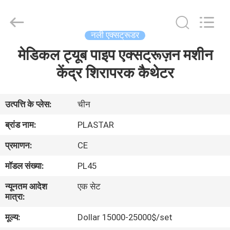
2025
Zhangjiagang
Plastar
Machinery
Co.,
नली एक्सट्रूडर
Ltd..
All
मेडिकल ट्यूब पाइप एक्सट्रूज़न मशीन
घर
Rights
Reserved.
केंद्र शिरापरक कैथेटर
उत्पादों
उत्पत्ति के प्लेस:
चीन
हमारे
ब्रांड नाम:
PLASTAR
बारे
प्रमाणन:
CE
में
मॉडल संख्या:
PL45
न्यूनतम आदेश
एक सेट
कारखाना
मात्रा:
भ्रमण
मूल्य:
Dollar 15000-25000$/set