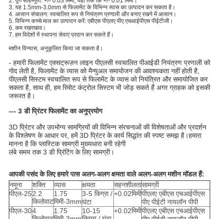
2. पूर्ण सहिष्णुता: +/- 0.03 मिमी, यहां तक ​​कि +/- 0.01 मिमी।
3. यह 1.5mm-3.0mm से फिलामेंट के विभिन्न व्यास का उत्पादन कर सकता है।
4. आसान संचालन: स्वचालित रूप से नियंत्रण प्रणाली और बनाए रखने में आसान।
5. विभिन्न कच्चे माल का उत्पादन करें: एबीएस पीएलए पीए एचआईपीएस पीईटीजी।
6. कम रखरखाव।
7. हम विदेशों में स्थापना सेवाएं प्रदान कर सकते हैं।
मशीन विन्यास, अनुकूलित किया जा सकता है।
- हमारी फिलामेंट एक्सट्रूज़न लाइन पीएलसी स्वचालित पीआईडी ​​नियंत्रण प्रणाली को
गोद लेती है, फिलामेंट के व्यास को मैन्युअल समायोजन की आवश्यकता नहीं होती है,
पीएलसी सिस्टम स्वचालित रूप से फिलामेंट के व्यास को नियंत्रित और समायोजित कर
सकता है, साथ ही, हम रिमोट कंट्रोल सिस्टम भी जोड़ सकते हैं अगर ग्राहक को इसकी
जरूरत है।
--- 3 डी प्रिंटर फिलामेंट का अनुप्रयोग
3D प्रिंटर और उपभोग्य सामग्रियों की विभिन्न संरचनाओं की विशेषताओं और प्रदर्शन 
के विश्लेषण के आधार पर, हमें 3D प्रिंटर के कार्य सिद्धांत की स्पष्ट समझ है।हमारा 
मानना ​​है कि प्लास्टिक सामग्री मुख्यधारा बनी रहेगी
लंबे समय तक 3 डी प्रिंटिंग के लिए सामग्री।
आपकी पसंद के लिए हमारे पास अलग-अलग क्षमता वाले अलग-अलग मशीन मॉडल हैं:
नमूना
शक्ति
व्यास
क्षमता
सहनशीलता
सामग्री
पीएल-25
2.2
1.75
3-5 किग्रा /
+0.02मिमी
पीएलए एबीएस एचआईपीएस
किलोवाट
मिमी-3mm
घंटा
पीए पीईटी नायलॉन पीपी
पीएल-30
4
1.75
10-15
+0.02मिमी
पीएलए एबीएस एचआईपीएस
किलोवाट
मिमी-3mm
किग्रा / घंटा