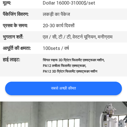
मूल्य:
Dollar 16000-31000$/set
गुणवत्ता
पैकेजिंग विवरण:
लकड़ी का पैकेज
नियंत्रण
प्रसव के समय:
20-30 कार्य दिवसों
संपर्क
भुगतान शर्तें:
एल / सी, टी / टी, वेस्टर्न यूनियन, मनीग्राम
करें
आपूर्ति की क्षमता:
100sets / वर्ष
हाई लाइट:
,
सिंगल स्क्रू 3D प्रिंटर फिलामेंट एक्सट्रूडर मशीन
एक
,
PA12 लचीला फिलामेंट एक्सट्रूडर
उद्धरण
PA12 3D प्रिंटर फिलामेंट एक्सट्रूडर मशीन
का
सबसे अच्छी कीमत
अनुरोध
करें
साइटमैप