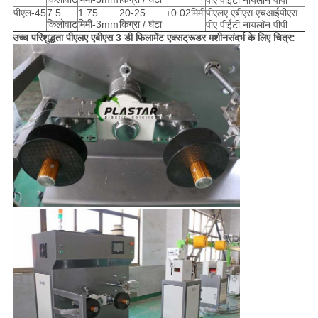
पीए पीईटी नायलॉन पीपी
पीएल-45
7.5
1.75
20-25
+0.02मिमी
पीएलए एबीएस एचआईपीएस
किलोवाट
मिमी-3mm
किग्रा / घंटा
पीए पीईटी नायलॉन पीपी
उच्च परिशुद्धता पीएलए एबीएस 3 डी फिलामेंट एक्सट्रूडर मशीन
संदर्भ के लिए चित्र: