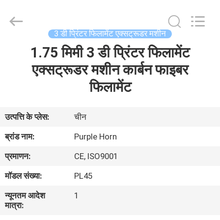
Hefei
Purple
Horn
E-
Commerce
3 डी प्रिंटर फिलामेंट एक्सट्रूडर मशीन
Co.,
Ltd..
1.75 मिमी 3 डी प्रिंटर फिलामेंट
घर
All
Rights
Reserved.
एक्सट्रूडर मशीन कार्बन फाइबर
उत्पादों
फिलामेंट
हमारे
उत्पत्ति के प्लेस:
चीन
बारे
ब्रांड नाम:
Purple Horn
में
प्रमाणन:
CE, ISO9001
मॉडल संख्या:
PL45
कारखाना
न्यूनतम आदेश
1
भ्रमण
मात्रा: