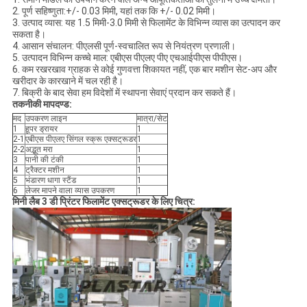
2. पूर्ण सहिष्णुता:+/- 0.03 मिमी, यहां तक ​​कि +/- 0.02 मिमी।
3. उत्पाद व्यास: यह 1.5 मिमी-3.0 मिमी से फिलामेंट के विभिन्न व्यास का उत्पादन कर
सकता है।
4. आसान संचालन: पीएलसी पूर्ण-स्वचालित रूप से नियंत्रण प्रणाली।
5. उत्पादन विभिन्न कच्चे माल: एबीएस पीएलए पीए एचआईपीएस पीपीएस।
6. कम रखरखाव ग्राहक से कोई गुणवत्ता शिकायत नहीं, एक बार मशीन सेट-अप और
खरीदार के कारखाने में चल रही है।
7. बिक्री के बाद सेवा हम विदेशों में स्थापना सेवाएं प्रदान कर सकते हैं।
तकनीकी मापदण्ड:
मद
उपकरण लाइन
मात्रा/सेट
1
हूपर ड्रायर
1
2-1
एबीएस पीएलए सिंगल स्क्रू एक्सट्रूडर
1
2-2
अद्भूत मरा
1
3
पानी की टंकी
1
4
ट्रैक्टर मशीन
1
5
भंडारण धागा स्टैंड
1
6
लेजर मापने वाला व्यास उपकरण
1
मिनी लैब 3 डी प्रिंटर फिलामेंट एक्सट्रूडर के लिए चित्र: