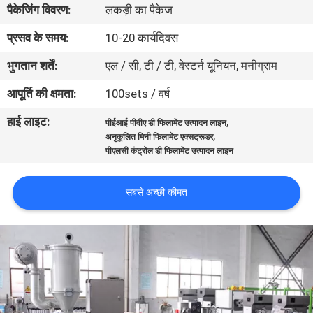
पैकेजिंग विवरण:
लकड़ी का पैकेज
गुणवत्ता
नियंत्रण
प्रसव के समय:
10-20 कार्यदिवस
भुगतान शर्तें:
एल / सी, टी / टी, वेस्टर्न यूनियन, मनीग्राम
संपर्क
आपूर्ति की क्षमता:
100sets / वर्ष
करें
हाई लाइट:
,
पीईआई पीवीए डी फिलामेंट उत्पादन लाइन
,
अनुकूलित मिनी फिलामेंट एक्सट्रूडर
एक
पीएलसी कंट्रोल डी फिलामेंट उत्पादन लाइन
उद्धरण
सबसे अच्छी कीमत
का
अनुरोध
करें
साइटमैप