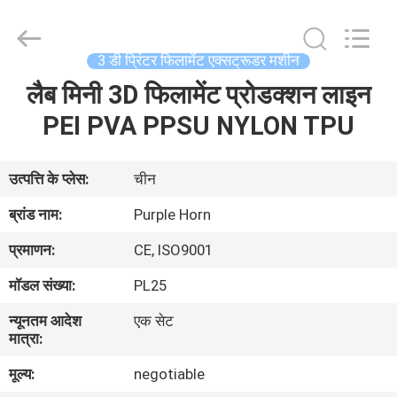
Hefei
Purple
Horn
E-
Commerce
3 डी प्रिंटर फिलामेंट एक्सट्रूडर मशीन
Co.,
Ltd..
लैब मिनी 3D फिलामेंट प्रोडक्शन लाइन
घर
All
Rights
Reserved.
PEI PVA PPSU NYLON TPU
उत्पादों
उत्पत्ति के प्लेस:
चीन
हमारे
ब्रांड नाम:
Purple Horn
बारे
प्रमाणन:
CE, ISO9001
में
मॉडल संख्या:
PL25
न्यूनतम आदेश
एक सेट
कारखाना
मात्रा:
भ्रमण
मूल्य:
negotiable